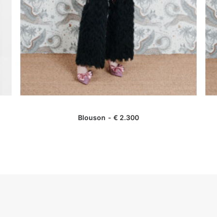
AJOUTER AU PANIER
Blouson
€
2.300