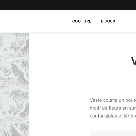
COUTURE
BIJOUX
Veste courte un bout
motif de fleurs en s
confortables et légè