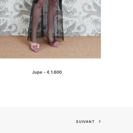
AJOUTER AU PANIER
Jupe
€
1.600
SUIVANT