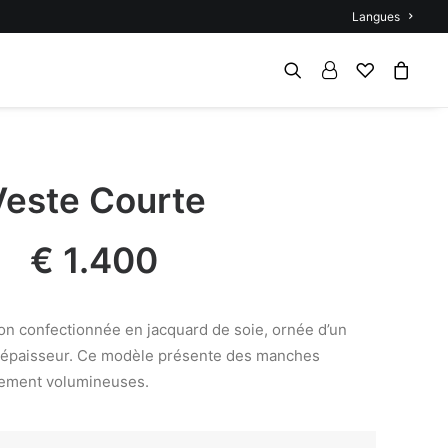
Langues
Veste Courte
€
1.400
on confectionnée en jacquard de soie, ornée d’un
urépaisseur. Ce modèle présente des manches
rement volumineuses.
quantité