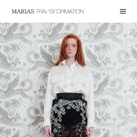
COUTURE
BIJOUX
LANGUES
RECHERCHE
LOGIN / REGISTER
MY WISHLIST
PANIER