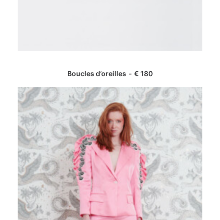
AJOUTER AU PANIER
Boucles d’oreilles
€
180