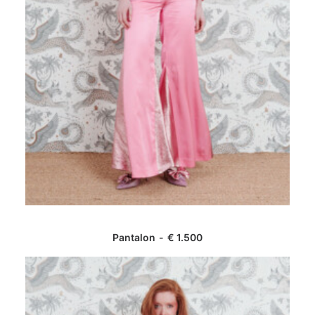
AJOUTER AU PANIER
Pantalon
€
1.500