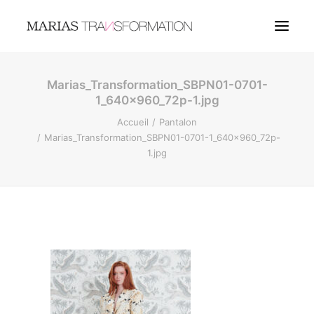
Marias_Transformation_SBPN01-0701-
COUTURE
1_640x960_72p-1.jpg
BIJOUX
Accueil
Pantalon
Marias_Transformation_SBPN01-0701-1_640x960_72p-
1.jpg
LANGUES
RECHERCHE
LOGIN / REGISTER
MY WISHLIST
PANIER