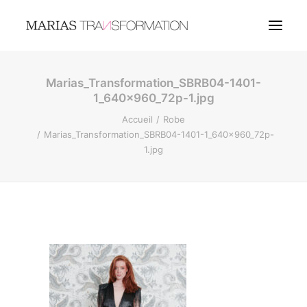
Marias_Transformation_SBRB04-1401-
COUTURE
1_640x960_72p-1.jpg
BIJOUX
Accueil
Robe
Marias_Transformation_SBRB04-1401-1_640x960_72p-
1.jpg
LANGUES
RECHERCHE
LOGIN / REGISTER
MY WISHLIST
PANIER