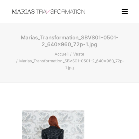
Marias_Transformation_SBVS01-0501-
COUTURE
2_640x960_72p-1.jpg
BIJOUX
Accueil
Veste
Marias_Transformation_SBVS01-0501-2_640x960_72p-
1.jpg
LANGUES
RECHERCHE
LOGIN / REGISTER
MY WISHLIST
PANIER