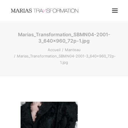
Marias_Transformation_SBMN04-2001-
COUTURE
3_640x960_72p-1.jpg
BIJOUX
Accueil
Manteau
Marias_Transformation_SBMN04-2001-3_640x960_72p-
1.jpg
LANGUES
RECHERCHE
LOGIN / REGISTER
MY WISHLIST
PANIER